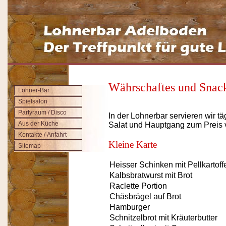
Währschaftes und Snac
Lohner-Bar
Spielsalon
Partyraum / Disco
In der Lohnerbar servieren wir 
Aus der Küche
Salat und Hauptgang zum Preis v
Kontakte / Anfahrt
Kleine Karte
Sitemap
Heisser Schinken mit Pellkartoff
Kalbsbratwurst mit Brot
Raclette Portion
Chäsbrägel auf Brot
Hamburger
Schnitzelbrot mit Kräuterbutter