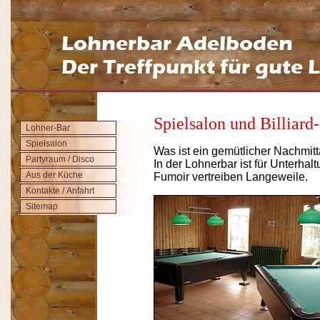
Spielsalon und Billiar
Lohner-Bar
Spielsalon
Was ist ein gemütlicher Nachmi
Partyraum / Disco
In der Lohnerbar ist für Unterhalt
Aus der Küche
Fumoir vertreiben Langeweile.
Kontakte / Anfahrt
Sitemap